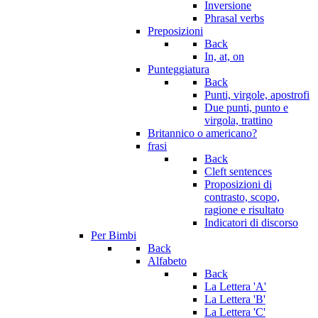
Inversione
Phrasal verbs
Preposizioni
Back
In, at, on
Punteggiatura
Back
Punti, virgole, apostrofi
Due punti, punto e
virgola, trattino
Britannico o americano?
frasi
Back
Cleft sentences
Proposizioni di
contrasto, scopo,
ragione e risultato
Indicatori di discorso
Per Bimbi
Back
Alfabeto
Back
La Lettera 'A'
La Lettera 'B'
La Lettera 'C'