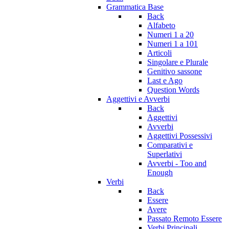
Grammatica Base
Back
Alfabeto
Numeri 1 a 20
Numeri 1 a 101
Articoli
Singolare e Plurale
Genitivo sassone
Last e Ago
Question Words
Aggettivi e Avverbi
Back
Aggettivi
Avverbi
Aggettivi Possessivi
Comparativi e
Superlativi
Avverbi - Too and
Enough
Verbi
Back
Essere
Avere
Passato Remoto Essere
Verbi Principali