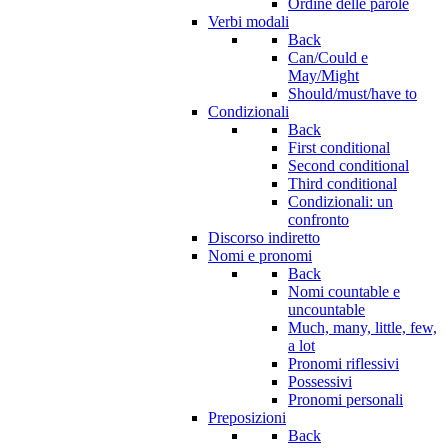
Ordine delle parole
Verbi modali
Back
Can/Could e
May/Might
Should/must/have to
Condizionali
Back
First conditional
Second conditional
Third conditional
Condizionali: un
confronto
Discorso indiretto
Nomi e pronomi
Back
Nomi countable e
uncountable
Much, many, little, few,
a lot
Pronomi riflessivi
Possessivi
Pronomi personali
Preposizioni
Back