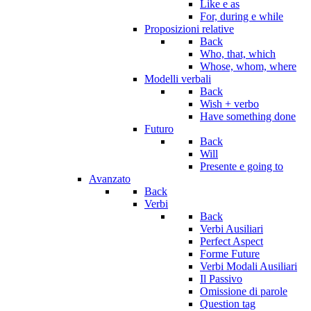
Like e as
For, during e while
Proposizioni relative
Back
Who, that, which
Whose, whom, where
Modelli verbali
Back
Wish + verbo
Have something done
Futuro
Back
Will
Presente e going to
Avanzato
Back
Verbi
Back
Verbi Ausiliari
Perfect Aspect
Forme Future
Verbi Modali Ausiliari
Il Passivo
Omissione di parole
Question tag