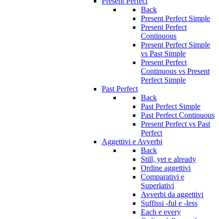
Present Perfect
Back
Present Perfect Simple
Present Perfect
Continuous
Present Perfect Simple
vs Past Simple
Present Perfect
Continuous vs Present
Perfect Simple
Past Perfect
Back
Past Perfect Simple
Past Perfect Continuous
Present Perfect vs Past
Perfect
Aggettivi e Avverbi
Back
Still, yet e already
Ordine aggettivi
Comparativi e
Superlativi
Avverbi da aggettivi
Suffissi -ful e -less
Each e every