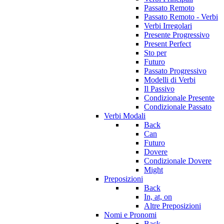
Passato Remoto
Passato Remoto - Verbi
Verbi Irregolari
Presente Progressivo
Present Perfect
Sto per
Futuro
Passato Progressivo
Modelli di Verbi
Il Passivo
Condizionale Presente
Condizionale Passato
Verbi Modali
Back
Can
Futuro
Dovere
Condizionale Dovere
Might
Preposizioni
Back
In, at, on
Altre Preposizioni
Nomi e Pronomi
Back