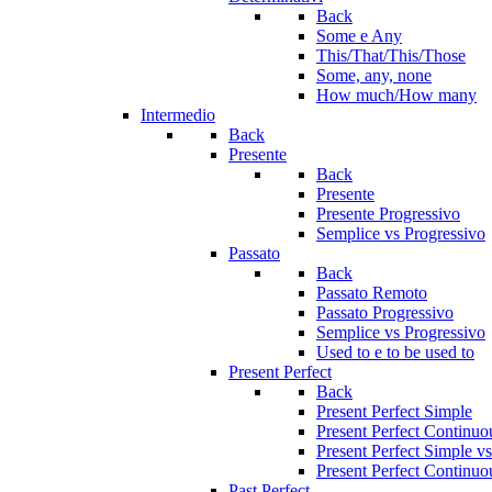
Back
Some e Any
This/That/This/Those
Some, any, none
How much/How many
Intermedio
Back
Presente
Back
Presente
Presente Progressivo
Semplice vs Progressivo
Passato
Back
Passato Remoto
Passato Progressivo
Semplice vs Progressivo
Used to e to be used to
Present Perfect
Back
Present Perfect Simple
Present Perfect Continuo
Present Perfect Simple v
Present Perfect Continuo
Past Perfect