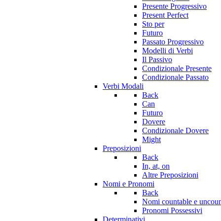
Presente Progressivo
Present Perfect
Sto per
Futuro
Passato Progressivo
Modelli di Verbi
Il Passivo
Condizionale Presente
Condizionale Passato
Verbi Modali
Back
Can
Futuro
Dovere
Condizionale Dovere
Might
Preposizioni
Back
In, at, on
Altre Preposizioni
Nomi e Pronomi
Back
Nomi countable e uncoun
Pronomi Possessivi
Determinativi