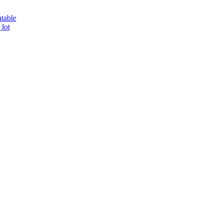
table
 lot