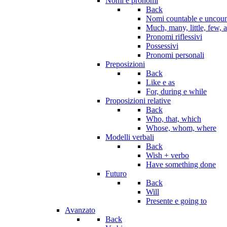
Nomi e pronomi
Back
Nomi countable e uncoun
Much, many, little, few, a
Pronomi riflessivi
Possessivi
Pronomi personali
Preposizioni
Back
Like e as
For, during e while
Proposizioni relative
Back
Who, that, which
Whose, whom, where
Modelli verbali
Back
Wish + verbo
Have something done
Futuro
Back
Will
Presente e going to
Avanzato
Back