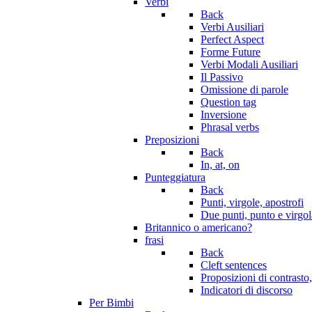
Verbi
Back
Verbi Ausiliari
Perfect Aspect
Forme Future
Verbi Modali Ausiliari
Il Passivo
Omissione di parole
Question tag
Inversione
Phrasal verbs
Preposizioni
Back
In, at, on
Punteggiatura
Back
Punti, virgole, apostrofi
Due punti, punto e virgola
Britannico o americano?
frasi
Back
Cleft sentences
Proposizioni di contrasto,
Indicatori di discorso
Per Bimbi