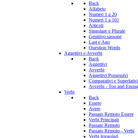
Back
Alfabeto
Numeri 1 a 20
Numeri 1 a 101
Articoli
Singolare e Plurale
Genitivo sassone
Last e Ago
Question Words
Aggettivi e Avverbi
Back
Aggettivi
Avverbi
Aggettivi Possessivi
Comparativi e Superlativ
Avverbi - Too and Enou
Verbi
Back
Essere
Avere
Passato Remoto Essere
Verbi Principali
Passato Remoto
Passato Remoto - Verbi
Verbi Irregolari