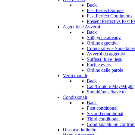
Back
Past Perfect Simple
Past Perfect Continuous
Present Perfect vs Past Pe
Aggettivi e Avverbi
Back
Still, yet e already
Ordine aggettivi
Comparativi e Superlativ
Avverbi da aggettivi
Suffissi -ful e -less
Each e every
Ordine delle parole
Verbi modali
Back
Can/Could e May/Might
Should/must/have to
Condizionali
Back
First conditional
Second conditional
Third conditional
Condizionali: un confron
Discorso indiretto