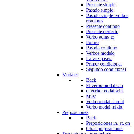
Presente simple
Pasado simple
Pasado simple- verbos
regulares
Presente continuo
Presente perfecto
Verbo going to
Futuro
Pasado continuo
Verbos modelo
La voz pasiva
Primer condicional
Segundo condicional
Modales
Back
El verbo modal can
el verbo modal will
Must
Verbo modal should
Verbo modal might
Preposiciones
Back
Preposiciones in, at, on
Otras preposiciones
Sustantivos y pronombres