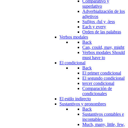
Comparativo y
superlativo
Adverbialización de los
adjetivos
Sufijos -ful y -less
Each y every
Orden de las palabras
Verbos modales
Back
Can, could, may, might
Verbos modales Should
must have to
El condicional
Back
El primer condicional
El segundo condicional
tercer condicional
Comparación de
condicionales
El estilo indirecto
Sustantivos y pronombres
Back
Sustantivos contables e
incontables
Much, many, little, few,