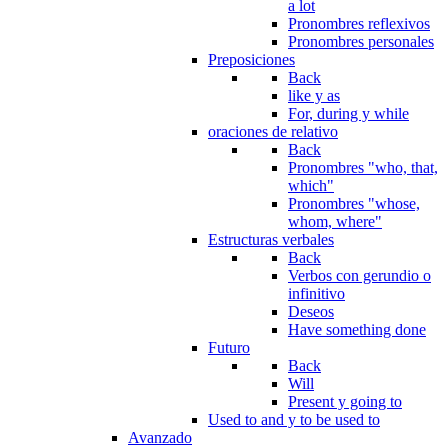
a lot
Pronombres reflexivos
Pronombres personales
Preposiciones
Back
like y as
For, during y while
oraciones de relativo
Back
Pronombres "who, that,
which"
Pronombres "whose,
whom, where"
Estructuras verbales
Back
Verbos con gerundio o
infinitivo
Deseos
Have something done
Futuro
Back
Will
Present y going to
Used to and y to be used to
Avanzado