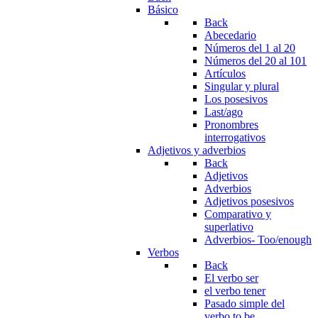
Básico
Back
Abecedario
Números del 1 al 20
Números del 20 al 101
Artículos
Singular y plural
Los posesivos
Last/ago
Pronombres
interrogativos
Adjetivos y adverbios
Back
Adjetivos
Adverbios
Adjetivos posesivos
Comparativo y
superlativo
Adverbios- Too/enough
Verbos
Back
El verbo ser
el verbo tener
Pasado simple del
verbo to be