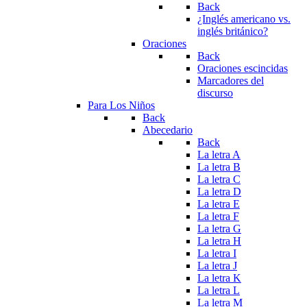
Back
¿Inglés americano vs.
inglés británico?
Oraciones
Back
Oraciones escincidas
Marcadores del
discurso
Para Los Niños
Back
Abecedario
Back
La letra A
La letra B
La letra C
La letra D
La letra E
La letra F
La letra G
La letra H
La letra I
La letra J
La letra K
La letra L
La letra M