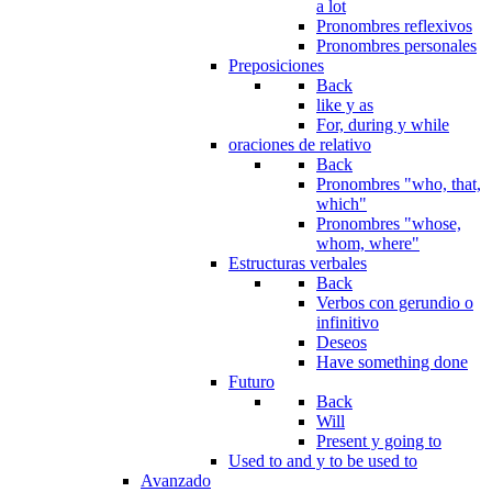
a lot
Pronombres reflexivos
Pronombres personales
Preposiciones
Back
like y as
For, during y while
oraciones de relativo
Back
Pronombres "who, that,
which"
Pronombres "whose,
whom, where"
Estructuras verbales
Back
Verbos con gerundio o
infinitivo
Deseos
Have something done
Futuro
Back
Will
Present y going to
Used to and y to be used to
Avanzado