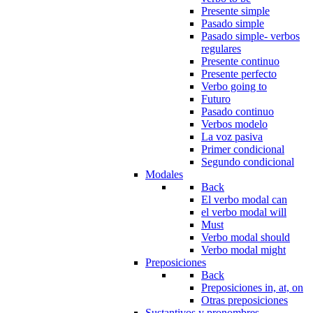
Presente simple
Pasado simple
Pasado simple- verbos
regulares
Presente continuo
Presente perfecto
Verbo going to
Futuro
Pasado continuo
Verbos modelo
La voz pasiva
Primer condicional
Segundo condicional
Modales
Back
El verbo modal can
el verbo modal will
Must
Verbo modal should
Verbo modal might
Preposiciones
Back
Preposiciones in, at, on
Otras preposiciones
Sustantivos y pronombres