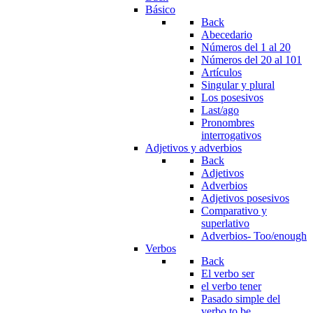
Básico
Back
Abecedario
Números del 1 al 20
Números del 20 al 101
Artículos
Singular y plural
Los posesivos
Last/ago
Pronombres
interrogativos
Adjetivos y adverbios
Back
Adjetivos
Adverbios
Adjetivos posesivos
Comparativo y
superlativo
Adverbios- Too/enough
Verbos
Back
El verbo ser
el verbo tener
Pasado simple del
verbo to be