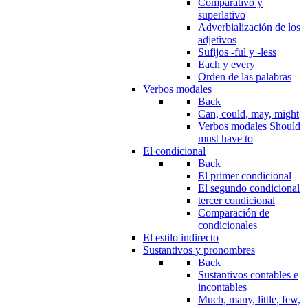
Comparativo y
superlativo
Adverbialización de los
adjetivos
Sufijos -ful y -less
Each y every
Orden de las palabras
Verbos modales
Back
Can, could, may, might
Verbos modales Should
must have to
El condicional
Back
El primer condicional
El segundo condicional
tercer condicional
Comparación de
condicionales
El estilo indirecto
Sustantivos y pronombres
Back
Sustantivos contables e
incontables
Much, many, little, few,